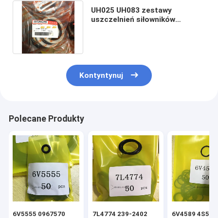
UH025 UH083 zestawy
uszczelnień siłowników
hydraulicznych do łyżki
wysięgnika Hitachi
Kontyntynuj
Polecane Produkty
6V5555 0967570
7L4774 239-2402
6V4589 4S592