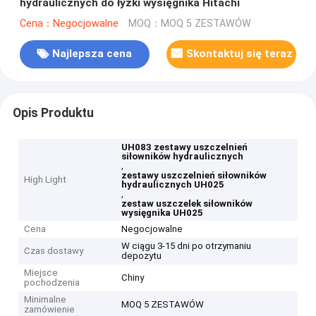
hydraulicznych do łyżki wysięgnika Hitachi
Cena：Negocjowalne
MOQ：MOQ 5 ZESTAWÓW
Najlepsza cena
Skontaktuj się teraz
Opis Produktu
UH083 zestawy uszczelnień
siłowników hydraulicznych
,
zestawy uszczelnień siłowników
High Light
hydraulicznych UH025
,
zestaw uszczelek siłowników
wysięgnika UH025
Cena
Negocjowalne
W ciągu 3-15 dni po otrzymaniu
Czas dostawy
depozytu
Miejsce
Chiny
pochodzenia
Minimalne
MOQ 5 ZESTAWÓW
zamówienie