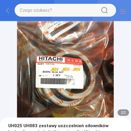
2
/
2
UH025 UH083 zestawy uszczelnień siłowników