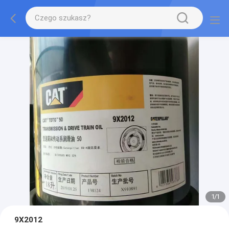
1
/
1
9X2012