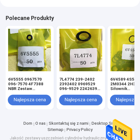
Polecane Produkty
6V5555 0967570
7L4774 239-2402
6V4589 4S592
096-7570 4F7388
2392402 0969529
2M0344 2H39
NBR Zestaw
096-9529 2242639
Siłownik
uszczelek siłownika
224-2639 NBR
hydrauliczny
hydraulicznego z
Czarny Oring Zestaw
podnośnika i u
Najlepsza cena
Najlepsza cena
Najlepsza 
czarnym oringiem
uszczelek siłownika
kierowniczego
hydraulicznego
Uszczelka Ori
ładowarki
ładowarki
Dom
O nas
Skontaktuj się z nami
Desktop Site
Sitemap
Privacy Policy
Jakość
zestawy uszczelnień cylindrów hydraulicznych
Fabryka w