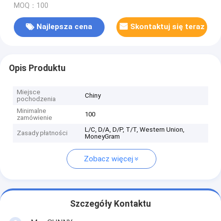
MOQ：100
Najlepsza cena
Skontaktuj się teraz
Opis Produktu
Miejsce
Chiny
pochodzenia
Minimalne
100
zamówienie
L/C, D/A, D/P, T/T, Western Union,
Zasady płatności
MoneyGram
Zobacz więcej
Szczegóły Kontaktu