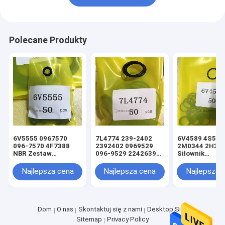
Polecane Produkty
6V5555 0967570
7L4774 239-2402
6V4589 4S592
096-7570 4F7388
2392402 0969529
2M0344 2H39
NBR Zestaw
096-9529 2242639
Siłownik
uszczelek siłownika
224-2639 NBR
hydrauliczny
hydraulicznego z
Czarny Oring Zestaw
podnośnika i u
Najlepsza cena
Najlepsza cena
Najlepsza 
czarnym oringiem
uszczelek siłownika
kierowniczego
hydraulicznego
Uszczelka Ori
ładowarki
ładowarki
Dom
O nas
Skontaktuj się z nami
Desktop Site
Sitemap
Privacy Policy