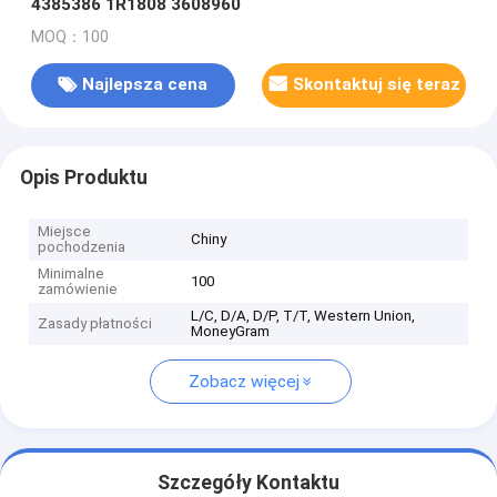
4385386 1R1808 3608960
MOQ：100
Najlepsza cena
Skontaktuj się teraz
Opis Produktu
Miejsce
Chiny
pochodzenia
Minimalne
100
zamówienie
L/C, D/A, D/P, T/T, Western Union,
Zasady płatności
MoneyGram
Zobacz więcej
Szczegóły Kontaktu