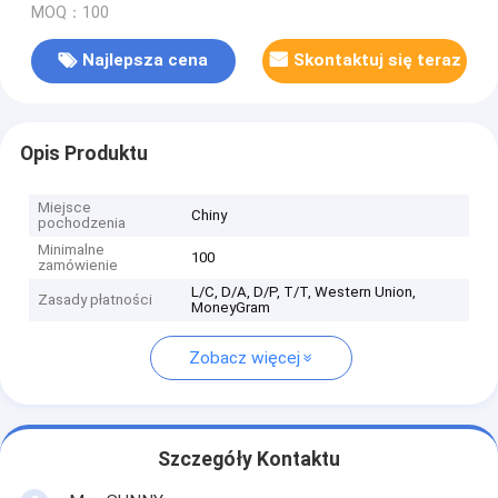
MOQ：100
Najlepsza cena
Skontaktuj się teraz
Opis Produktu
Miejsce
Chiny
pochodzenia
Minimalne
100
zamówienie
L/C, D/A, D/P, T/T, Western Union,
Zasady płatności
MoneyGram
Zobacz więcej
Szczegóły Kontaktu