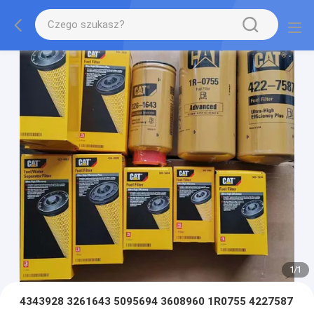
1
/
1
4343928 3261643 5095694 3608960 1R0755 4227587