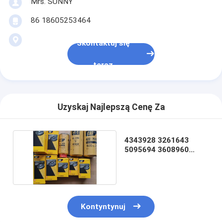
Mrs. SUNNY
86 18605253464
Skontaktuj się
teraz
Uzyskaj Najlepszą Cenę Za
4343928 3261643
5095694 3608960
1R0755 4227587
Kontyntynuj