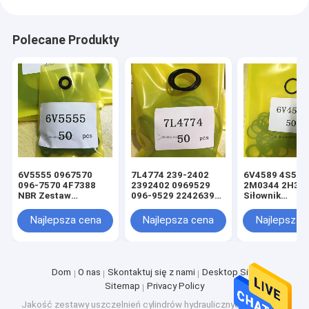
Polecane Produkty
6V5555 0967570
7L4774 239-2402
6V4589 4S592
096-7570 4F7388
2392402 0969529
2M0344 2H39
NBR Zestaw
096-9529 2242639
Siłownik
uszczelek siłownika
224-2639 NBR
hydrauliczny
hydraulicznego z
Czarny Oring Zestaw
podnośnika i u
Najlepsza cena
Najlepsza cena
Najlepsza 
czarnym oringiem
uszczelek siłownika
kierowniczego
hydraulicznego
Uszczelka Ori
ładowarki
ładowarki
Dom
O nas
Skontaktuj się z nami
Desktop Site
Sitemap
Privacy Policy
Jakość
zestawy uszczelnień cylindrów hydraulicznych
Fabryka w