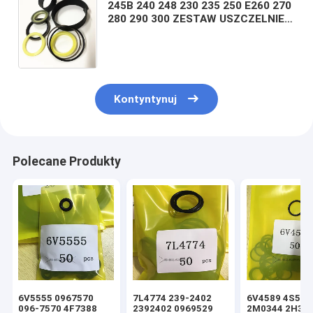
245B 240 248 230 235 250 E260 270
280 290 300 ZESTAW USZCZELNIEŃ
UKŁADU KIEROWNICZEGO
PODNOSZONEGO PRZECHYLANIA
Kontyntynuj
Polecane Produkty
6V5555 0967570
7L4774 239-2402
6V4589 4S592
096-7570 4F7388
2392402 0969529
2M0344 2H39