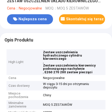
ZESTAW USZCZELNIEŃ UKŁADU KIEROWNICZEGO
PODNOSZONEGO PRZECHYLANIA
Cena：Negocjowalne
MOQ：MOQ 5 ZESTAWÓW
Najlepsza cena
Skontaktuj się teraz
Opis Produktu
Zestaw uszczelnienia
hydraulicznego cylindru
kierowniczego
High Light
,
Zestaw uszczelnienia kierownicy
podnoszącego nachylenie
,
E260 270 280 zestaw pieczęci
Cena
Negocjowalne
W ciągu 3-15 dni po otrzymaniu
Czas dostawy
depozytu
Miejsce
Chiny
pochodzenia
Minimalne
MOQ 5 ZESTAWÓW
zamówienie