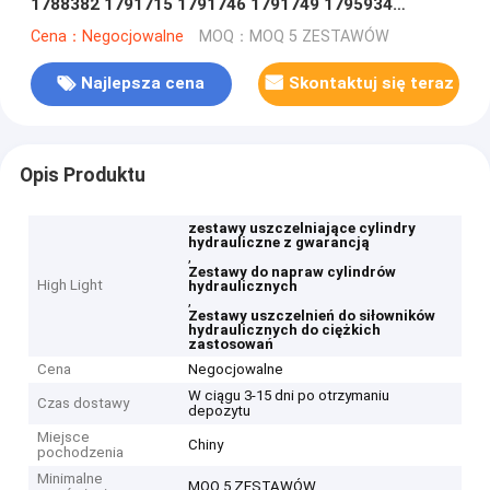
1788382 1791715 1791746 1791749 1795934
1799625 1799634 1799638 1799772 1835795
Cena：Negocjowalne
MOQ：MOQ 5 ZESTAWÓW
Najlepsza cena
Skontaktuj się teraz
Opis Produktu
zestawy uszczelniające cylindry
hydrauliczne z gwarancją
,
Zestawy do napraw cylindrów
High Light
hydraulicznych
,
Zestawy uszczelnień do siłowników
hydraulicznych do ciężkich
zastosowań
Cena
Negocjowalne
W ciągu 3-15 dni po otrzymaniu
Czas dostawy
depozytu
Miejsce
Chiny
pochodzenia
Minimalne
MOQ 5 ZESTAWÓW