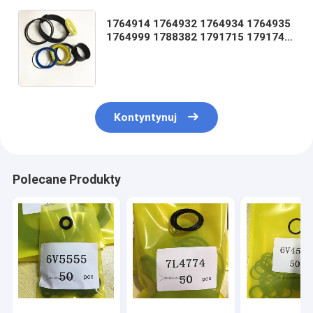
1764914 1764932 1764934 1764935
1764999 1788382 1791715 1791746
1791749 1795934 1799625 1799634
1799638 1799772 1835795
Kontyntynuj
Polecane Produkty