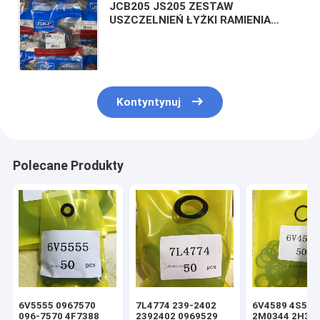
JCB205 JS205 ZESTAW
USZCZELNIEŃ ŁYŻKI RAMIENIA
Zestawy uszczelnień siłowników
hydraulicznych JCB210 JS210
JCB220 JS220
Kontyntynuj
Polecane Produkty
6V5555 0967570
7L4774 239-2402
6V4589 4S592
096-7570 4F7388
2392402 0969529
2M0344 2H39