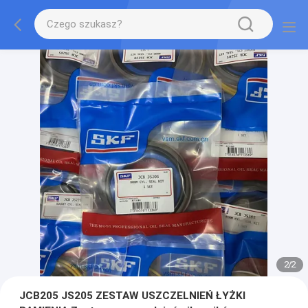
2
/
2
JCB205 JS205 ZESTAW USZCZELNIEŃ ŁYŻKI