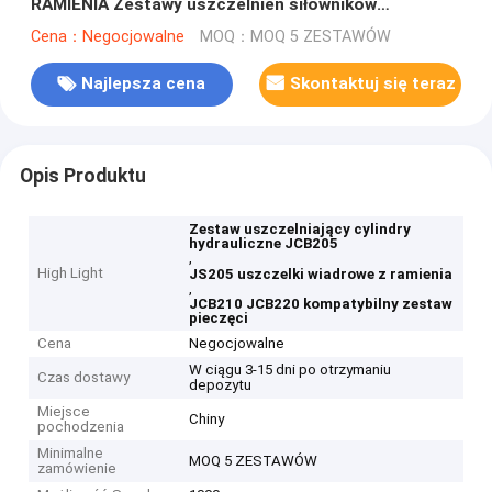
RAMIENIA Zestawy uszczelnień siłowników
hydraulicznych JCB210 JS210 JCB220 JS220
Cena：Negocjowalne
MOQ：MOQ 5 ZESTAWÓW
Najlepsza cena
Skontaktuj się teraz
Opis Produktu
Zestaw uszczelniający cylindry
hydrauliczne JCB205
,
High Light
JS205 uszczelki wiadrowe z ramienia
,
JCB210 JCB220 kompatybilny zestaw
pieczęci
Cena
Negocjowalne
W ciągu 3-15 dni po otrzymaniu
Czas dostawy
depozytu
Miejsce
Chiny
pochodzenia
Minimalne
MOQ 5 ZESTAWÓW
zamówienie