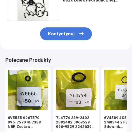
pompy zębatej
Kontyntynuj
Polecane Produkty
6V5555 0967570
7L4774 239-2402
6V4589 4S592
096-7570 4F7388
2392402 0969529
2M0344 2H39
NBR Zestaw
096-9529 2242639
Siłownik
uszczelek siłownika
224-2639 NBR
hydrauliczny