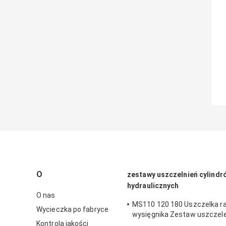
O
zestawy uszczelnień cylindr
hydraulicznych
O nas
MS110 120 180 Uszczelka r
Wycieczka po fabryce
wysięgnika Zestaw uszczele
Kontrola jakości
Cylinder hydrauliczny Uszcze