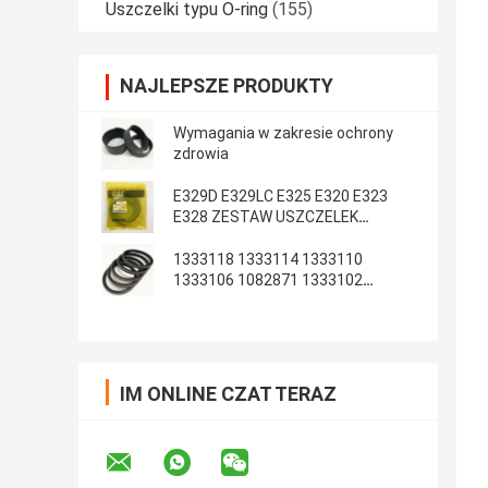
Uszczelki typu O-ring
(155)
NAJLEPSZE PRODUKTY
Wymagania w zakresie ochrony
zdrowia
E329D E329LC E325 E320 E323
E328 ZESTAW USZCZELEK
RAMIENIA WYSIĘGNIKA ARM
1333118 1333114 1333110
1333106 1082871 1333102
1233135 1082869
IM ONLINE CZAT TERAZ