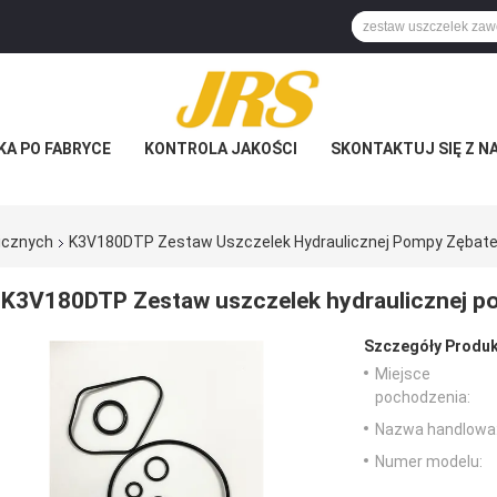
KA PO FABRYCE
KONTROLA JAKOŚCI
SKONTAKTUJ SIĘ Z N
licznych
K3V180DTP Zestaw Uszczelek Hydraulicznej Pompy Zębate
K3V180DTP Zestaw uszczelek hydraulicznej p
Szczegóły Produk
Miejsce
pochodzenia:
Nazwa handlowa
Numer modelu: