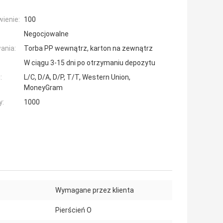
ienie:
100
Negocjowalne
ania:
Torba PP wewnątrz, karton na zewnątrz
W ciągu 3-15 dni po otrzymaniu depozytu
:
L/C, D/A, D/P, T/T, Western Union,
MoneyGram
y:
1000
Wymagane przez klienta
Pierścień O