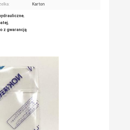
elka:
Karton
hydrauliczne
,
atej
,
go z gwarancją