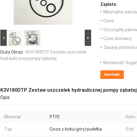
Zapłata:
Minimalne zamów
Cena:
Szczegóły pakow
Czas dostawy:
Zasady płatności
Duży Obraz :
K3V180DTP Zestaw uszczelek
hydraulicznej pompy zębatej
Możliwość Suppl
Kontakt
K3V180DTP Zestaw uszczelek hydraulicznej pompy zębatej
Opis
Materiał:
PTFE
Kolor:
Typ:
Cisza z boku/góry/pudełka
Styl: