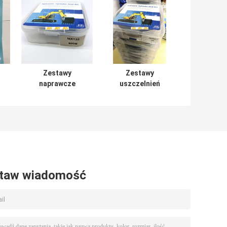
Zestawy
Zestawy
naprawcze
uszczelnień
siłowników
siłowników
hydraulicznych
hydraulicznych
N
MX135
ZAX350 Guma
Mechaniczna
PTFE NBR
seria Soosan
Materiał PU
taw wiadomość