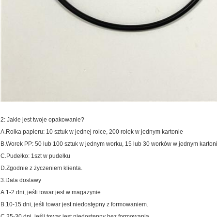
2: Jakie jest twoje opakowanie?
A.Rolka papieru: 10 sztuk w jednej rolce, 200 rolek w jednym kartonie
B.Worek PP: 50 lub 100 sztuk w jednym worku, 15 lub 30 worków w jednym karton
C.Pudełko: 1szt w pudełku
D.Zgodnie z życzeniem klienta.
3:Data dostawy
A.1-2 dni, jeśli towar jest w magazynie.
B.10-15 dni, jeśli towar jest niedostępny z formowaniem.
C.25-30 dni, jeśli towar jest niedostępny bez formowania.