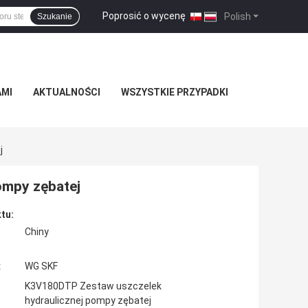
Poprosić o wycenę
|
Polish
Szukanie
AMI
AKTUALNOŚCI
WSZYSTKIE PRZYPADKI
j
ompy zębatej
tu:
Chiny
:
WG SKF
K3V180DTP Zestaw uszczelek
hydraulicznej pompy zębatej