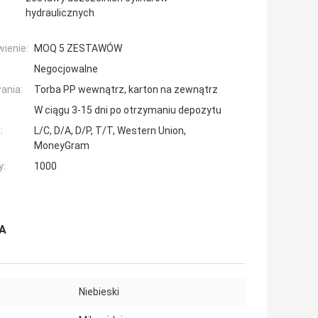
hydraulicznych
ienie:
MOQ 5 ZESTAWÓW
Negocjowalne
ania:
Torba PP wewnątrz, karton na zewnątrz
W ciągu 3-15 dni po otrzymaniu depozytu
:
L/C, D/A, D/P, T/T, Western Union,
MoneyGram
y:
1000
VA
Niebieski