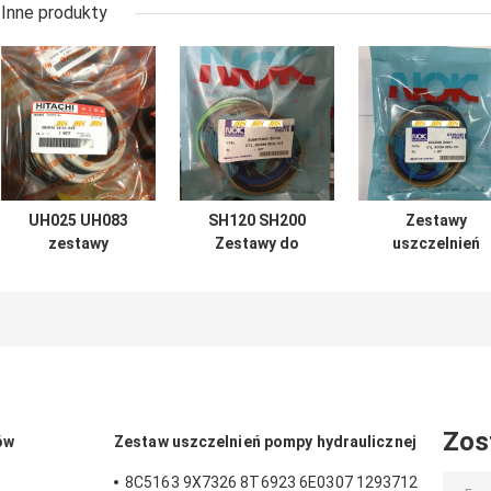
Inne produkty
UH025 UH083
SH120 SH200
Zestawy
zestawy
Zestawy do
uszczelnień
uszczelnień
przebudowy
siłowników
siłowników
cylindra do łyżki
hydraulicznych
hydraulicznych
wysięgnika
koparki DOOSA
do łyżki
koparki
DX60 7 200 210
wysięgnika
300
Hitachi
Zos
ów
Zestaw uszczelnień pompy hydraulicznej
8C5163 9X7326 8T6923 6E0307 1293712