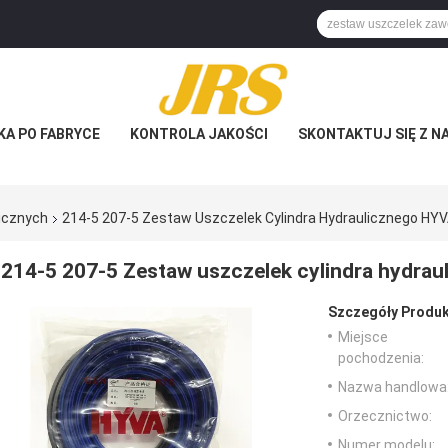
KA PO FABRYCE
KONTROLA JAKOŚCI
SKONTAKTUJ SIĘ Z N
licznych
214-5 207-5 Zestaw Uszczelek Cylindra Hydraulicznego HY
214-5 207-5 Zestaw uszczelek cylindra hydra
Szczegóły Produk
Miejsce
pochodzenia:
Nazwa handlowa
Orzecznictwo:
Numer modelu: