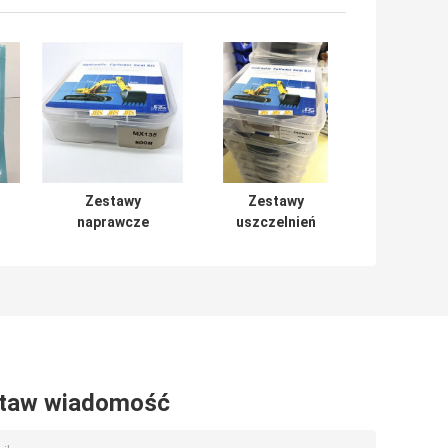
Zestawy
Zestawy
naprawcze
uszczelnień
siłowników
siłowników
hydraulicznych
hydraulicznych
N
MX135
ZAX350 Guma
Mechaniczna
PTFE NBR
seria Soosan
Materiał PU
taw wiadomość