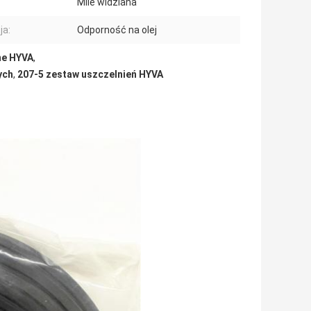
Mile widziana
ja:
Odporność na olej
ne HYVA
,
ych
,
207-5 zestaw uszczelnień HYVA