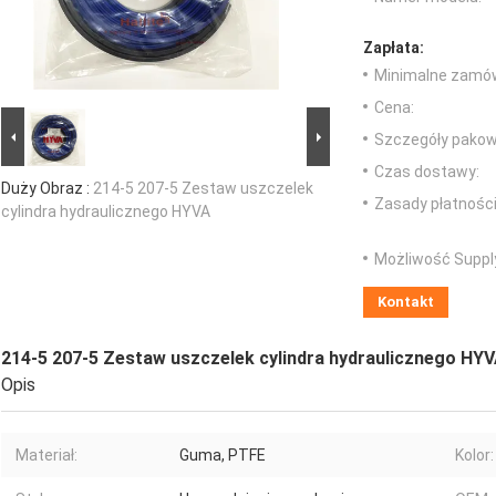
Zapłata:
Minimalne zamów
Cena:
Szczegóły pakow
Czas dostawy:
Duży Obraz :
214-5 207-5 Zestaw uszczelek
Zasady płatności
cylindra hydraulicznego HYVA
Możliwość Suppl
Kontakt
214-5 207-5 Zestaw uszczelek cylindra hydraulicznego HY
Opis
Materiał:
Guma, PTFE
Kolor: