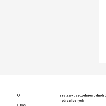
O
zestawy uszczelnień cylindr
hydraulicznych
O nas