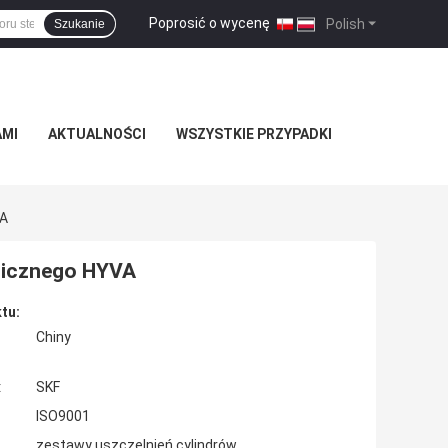
Poprosić o wycenę
|
Polish
Szukanie
AMI
AKTUALNOŚCI
WSZYSTKIE PRZYPADKI
VA
ulicznego HYVA
tu:
Chiny
:
SKF
ISO9001
zestawy uszczelnień cylindrów