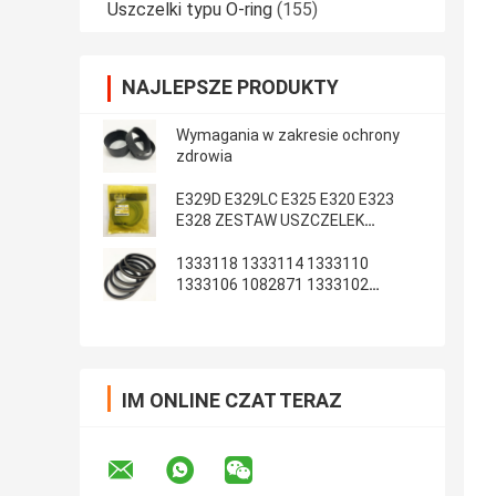
Uszczelki typu O-ring
(155)
NAJLEPSZE PRODUKTY
Wymagania w zakresie ochrony
zdrowia
E329D E329LC E325 E320 E323
E328 ZESTAW USZCZELEK
RAMIENIA WYSIĘGNIKA ARM
1333118 1333114 1333110
1333106 1082871 1333102
1233135 1082869
IM ONLINE CZAT TERAZ