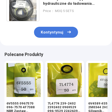
hydrauliczne do ładowania
cylindrów 2281790 2281792
Price： MOQ 5 SETS
7X2710 2281793 2281794
Kontyntynuj
Polecane Produkty
6V5555 0967570
7L4774 239-2402
6V4589 4S592
096-7570 4F7388
2392402 0969529
2M0344 2H39
NBR Zestaw
096-9529 2242639
Siłownik