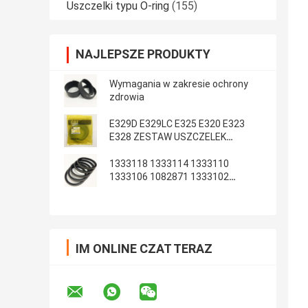
Uszczelki typu O-ring
(155)
NAJLEPSZE PRODUKTY
Wymagania w zakresie ochrony
zdrowia
E329D E329LC E325 E320 E323
E328 ZESTAW USZCZELEK
RAMIENIA WYSIĘGNIKA ARM
1333118 1333114 1333110
1333106 1082871 1333102
1233135 1082869
IM ONLINE CZAT TERAZ