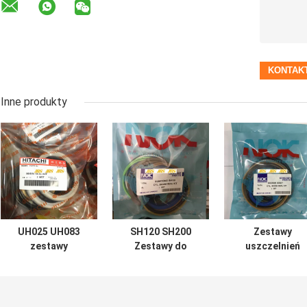
Inne produkty
UH025 UH083
SH120 SH200
Zestawy
zestawy
Zestawy do
uszczelnień
uszczelnień
przebudowy
siłowników
siłowników
cylindra do łyżki
hydraulicznych
hydraulicznych
wysięgnika
koparki DOOSA
do łyżki
koparki
DX60 7 200 210