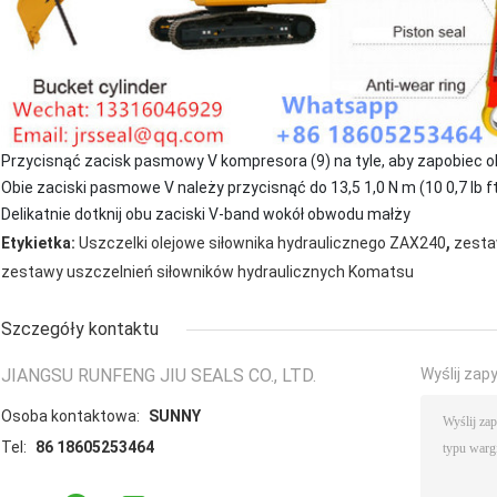
Przycisnąć zacisk pasmowy V kompresora (9) na tyle, aby zapobiec 
Obie zaciski pasmowe V należy przycisnąć do 13,5 1,0 N m (10 0,7 lb ft
Delikatnie dotknij obu zaciski V-band wokół obwodu małży
,
Etykietka:
Uszczelki olejowe siłownika hydraulicznego ZAX240
zesta
zestawy uszczelnień siłowników hydraulicznych Komatsu
Szczegóły kontaktu
JIANGSU RUNFENG JIU SEALS CO., LTD.
Wyślij zap
Osoba kontaktowa:
SUNNY
Tel:
86 18605253464