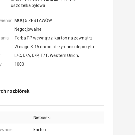
uszczelka pyłowa
ienie:
MOQ 5 ZESTAWÓW
Negocjowalne
ania:
Torba PP wewnątrz, karton na zewnątrz
W ciągu 3-15 dni po otrzymaniu depozytu
:
L/C, D/A, D/P, T/T, Western Union,
y:
1000
ych rozbiórek
Niebieski
owanie:
karton