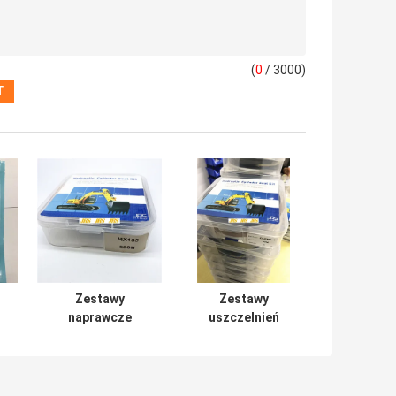
(
0
/ 3000)
Zestawy
Zestawy
naprawcze
uszczelnień
siłowników
siłowników
hydraulicznych
hydraulicznych
N
MX135
ZAX350 Guma
Mechaniczna
PTFE NBR