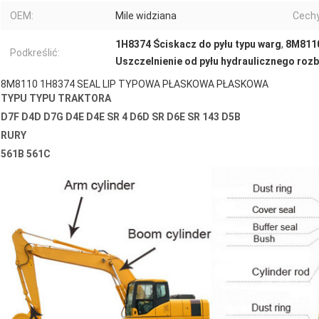
OEM:
Mile widziana
Cechy
1H8374 Ściskacz do pyłu typu warg
,
8M8110
Podkreślić:
Uszczelnienie od pyłu hydraulicznego rozb
8M8110 1H8374 SEAL LIP TYPOWA PŁASKOWA PŁASKOWA
TYPU TYPU TRAKTORA
D7F D4D D7G D4E D4E SR 4 D6D SR D6E SR 143 D5B
RURY
561B 561C