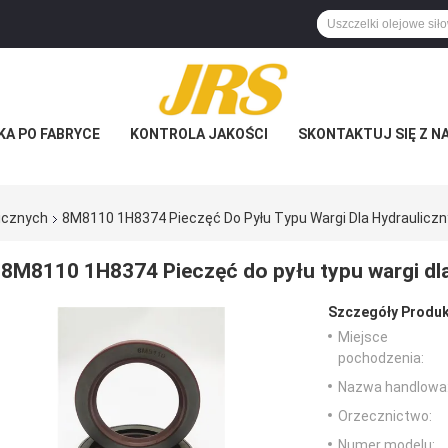
KA PO FABRYCE
KONTROLA JAKOŚCI
SKONTAKTUJ SIĘ Z N
licznych
8M8110 1H8374 Pieczęć Do Pyłu Typu Wargi Dla Hydrauliczn
8M8110 1H8374 Pieczęć do pyłu typu wargi dla
Szczegóły Produk
Miejsce
pochodzenia:
Nazwa handlowa
Orzecznictwo:
Numer modelu: