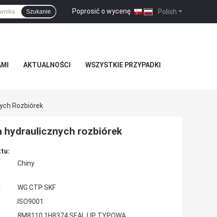
Poprosić o wycenę
|
Polish
Szukanie
AMI
AKTUALNOŚCI
WSZYSTKIE PRZYPADKI
ych Rozbiórek
 hydraulicznych rozbiórek
tu:
Chiny
:
WG CTP SKF
ISO9001
8M8110 1H8374 SEAL LIP TYPOWA