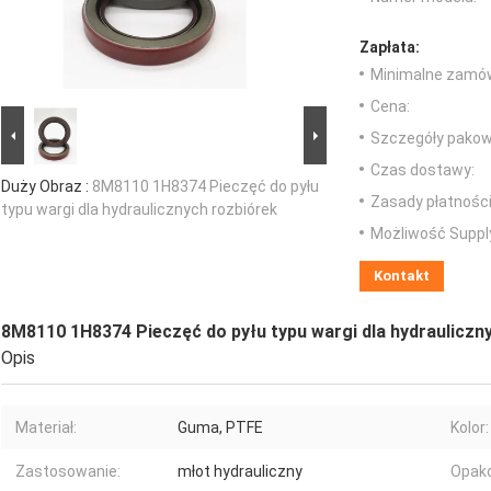
Zapłata:
Minimalne zamów
Cena:
Szczegóły pakow
Czas dostawy:
Duży Obraz :
8M8110 1H8374 Pieczęć do pyłu
Zasady płatności
typu wargi dla hydraulicznych rozbiórek
Możliwość Suppl
Kontakt
8M8110 1H8374 Pieczęć do pyłu typu wargi dla hydrauliczn
Opis
Materiał:
Guma, PTFE
Kolor:
Zastosowanie:
młot hydrauliczny
Opak