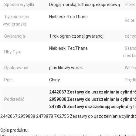
Sposób wysyłki:
Drogą morską, lotniczą, ekspresową
Przet
Typ pieczęci
Niebieski TecThane
Kolor:
wycieraczki:
Gwarancja:
1 rok ograniczonej gwarancji
certyf
Niebieski TecThane
Stand
Hby Typ:
niest
Opakowanie:
plastikowy worek
Wielk
Port:
Chiny
Prędk
2442067 Zestawy do uszczelniania cylindr
Podkreślić:
2959888 Zestawy do uszczelniania cylindr
2478878 Zestawy uszczelniające cylindry 
2442067 2959888 2478878 7X2755 Zestawy do uszczelniania cylindr
Opis produktu: