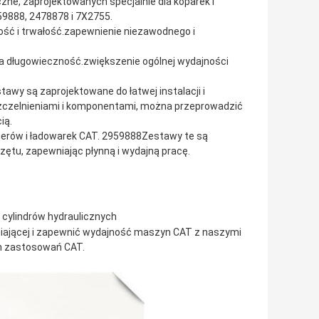
zne, zaprojektowanych specjalnie dla koparek i
9888, 2478878 i 7X2755.
ość i trwałość.zapewnienie niezawodnego i
a długowieczność.zwiększenie ogólnej wydajności
awy są zaprojektowane do łatwej instalacji i
uszczelnieniami i komponentami, można przeprowadzić
ią.
agerów i ładowarek CAT. 2959888Zestawy te są
ętu, zapewniając płynną i wydajną pracę.
 cylindrów hydraulicznych
niającej i zapewnić wydajność maszyn CAT z naszymi
ych zastosowań CAT.