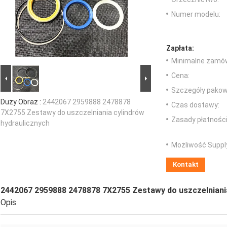
Numer modelu:
Zapłata:
Minimalne zamów
Cena:
Szczegóły pakow
Duży Obraz :
2442067 2959888 2478878
Czas dostawy:
7X2755 Zestawy do uszczelniania cylindrów
Zasady płatności
hydraulicznych
Możliwość Suppl
Kontakt
2442067 2959888 2478878 7X2755 Zestawy do uszczelniania
Opis