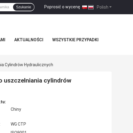
Poprosić o wycenę
|
Polish
Szukanie
AMI
AKTUALNOŚCI
WSZYSTKIE PRZYPADKI
a Cylindrów Hydraulicznych
uszczelniania cylindrów
tu:
Chiny
:
WG CTP
ISO9001