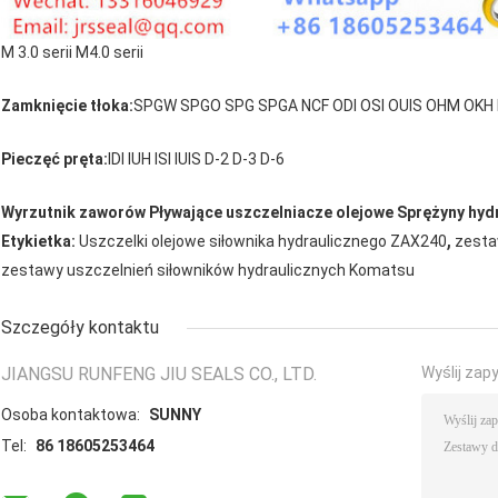
M 3.0 serii M4.0 serii
Zamknięcie tłoka:
SPGW SPGO SPG SPGA NCF ODI OSI OUIS OHM OKH 
Pieczęć pręta:
IDI IUH ISI IUIS D-2 D-3 D-6
Wyrzutnik zaworów
Pływające uszczelniacze olejowe Sprężyny hyd
,
Etykietka:
Uszczelki olejowe siłownika hydraulicznego ZAX240
zesta
zestawy uszczelnień siłowników hydraulicznych Komatsu
Szczegóły kontaktu
JIANGSU RUNFENG JIU SEALS CO., LTD.
Wyślij zap
Osoba kontaktowa:
SUNNY
Tel:
86 18605253464