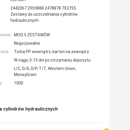
2442067 2959888 2478878 7X2755
Zestawy do uszczelniania cylindrów
hydraulicznych
ienie:
MOQ 5 ZESTAWÓW
Negocjowalne
ania:
Torba PP wewnątrz, karton na zewnątrz
W ciągu 3-15 dni po otrzymaniu depozytu
:
L/C, D/A, D/P, T/T, Western Union,
MoneyGram
y:
1000
 cylindrów hydraulicznych