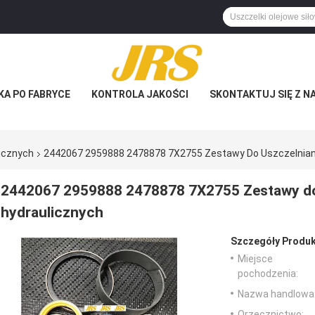
KA PO FABRYCE
KONTROLA JAKOŚCI
SKONTAKTUJ SIĘ Z N
licznych
2442067 2959888 2478878 7X2755 Zestawy Do Uszczelniani
2442067 2959888 2478878 7X2755 Zestawy do 
hydraulicznych
Szczegóły Produk
Miejsce
pochodzenia:
Nazwa handlowa
Orzecznictwo: