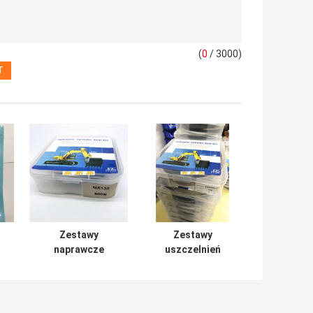
(
0
/ 3000)
Zestawy
Zestawy
naprawcze
uszczelnień
siłowników
siłowników
hydraulicznych
hydraulicznych
N
MX135
ZAX350 Guma
Mechaniczna
PTFE NBR