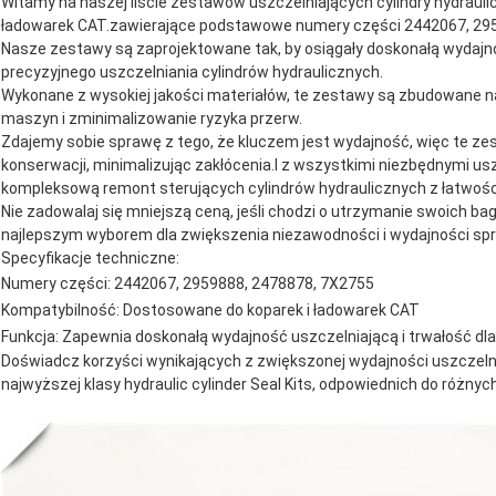
Witamy na naszej liście zestawów uszczelniających cylindry hydraulic
ładowarek CAT.zawierające podstawowe numery części 2442067, 295
Nasze zestawy są zaprojektowane tak, by osiągały doskonałą wydajn
precyzyjnego uszczelniania cylindrów hydraulicznych.
Wykonane z wysokiej jakości materiałów, te zestawy są zbudowane n
maszyn i zminimalizowanie ryzyka przerw.
Zdajemy sobie sprawę z tego, że kluczem jest wydajność, więc te zest
konserwacji, minimalizując zakłócenia.I z wszystkimi niezbędnymi 
kompleksową remont sterujących cylindrów hydraulicznych z łatwośc
Nie zadowalaj się mniejszą ceną, jeśli chodzi o utrzymanie swoich b
najlepszym wyborem dla zwiększenia niezawodności i wydajności sprz
Specyfikacje techniczne:
Numery części: 2442067, 2959888, 2478878, 7X2755
Kompatybilność: Dostosowane do koparek i ładowarek CAT
Funkcja: Zapewnia doskonałą wydajność uszczelniającą i trwałość dla
Doświadcz korzyści wynikających z zwiększonej wydajności uszczel
najwyższej klasy hydraulic cylinder Seal Kits, odpowiednich do różn