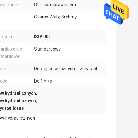
warzanie:
Obróbka skrawaniem
Czarny, Żółty, Srebrny
ikacja:
ISO9001
ardowe lub
Standardowy
andardowe:
ość:
Dostępne w różnych rozmiarach
ość:
Do 1 m/s
ów hydraulicznych
,
ów hydraulicznych
,
hydrauliczne
ów hydraulicznych