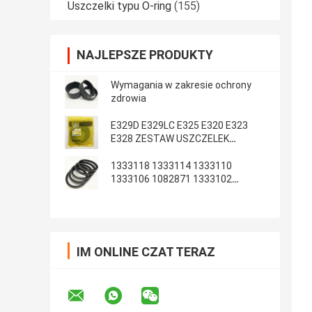
Uszczelki typu O-ring
(155)
NAJLEPSZE PRODUKTY
Wymagania w zakresie ochrony
zdrowia
E329D E329LC E325 E320 E323
E328 ZESTAW USZCZELEK
RAMIENIA WYSIĘGNIKA ARM
1333118 1333114 1333110
1333106 1082871 1333102
1233135 1082869
IM ONLINE CZAT TERAZ