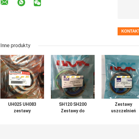
Inne produkty
UH025 UH083
SH120 SH200
Zestawy
zestawy
Zestawy do
uszczelnień
uszczelnień
przebudowy
siłowników
siłowników
cylindra do łyżki
hydraulicznych
hydraulicznych
wysięgnika
koparki DOOSA
do łyżki
koparki
DX60 7 200 210