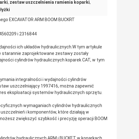
arki
,
zestaw uszczelnienia ramienia koparki
,
łyżki
icznego EXCAVATOR ARM BOOM BUCKRT
 4560209 i 2316844
ajności ich układów hydraulicznych.W tym artykule
starannie zaprojektowane zestawy zostały
dajności cylindrów hydraulicznych koparek CAT, w tym
mania integralności i wydajności cylindrów
estaw uszczelniający 1997416, można zapewnić
kres eksploatacji systemów hydraulicznych sprzętu.
ecyficznych wymaganiach cylindrów hydraulicznych
szczelnień i komponentów, które działają w
możesz zwiększyć szybkość i precyzję operacji BOOM
cylindrów hydraulicznych ARM i BUCKET w koparkach