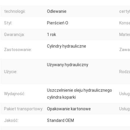
technologii:
Odlewanie
certyf
Styl:
Pierścień O
Konse
Gwarancja:
1 rok
Mater
Cylindry hydrauliczne
Zastosowanie:
Zawar
Używany hydrauliczny
Użycie:
Rodza
Uszczelnienie oleju hydraulicznego
Wydajność:
Usług
cylindra koparki
Pakiet transportowy:
Opakowanie kartonowe
Usług
Jakość:
Standard OEM