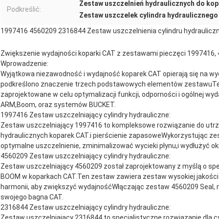
Zestaw uszczelnień hydraulicznych do kop
Podkreślić:
Zestaw uszczelek cylindra hydraulicznego 
1997416 4560209 2316844 Zestaw uszczelnienia cylindru hydraul
Zwiększenie wydajności koparki CAT z zestawami pieczęci 1997416,
Wprowadzenie:
Wyjątkowa niezawodność i wydajność koparek CAT opierają się na wyd
podkreślono znaczenie trzech podstawowych elementów zestawuTe 
zaprojektowane w celu optymalizacji funkcji, odporności i ogólnej wy
ARM,Boom, oraz systemów BUCKET.
1997416 Zestaw uszczelniający cylindry hydrauliczne:
Zestaw uszczelniający 1997416 to kompleksowe rozwiązanie do utrzy
hydraulicznych koparek CAT.i pierścienie zapasoweWykorzystując z
optymalne uszczelnienie, zminimalizować wycieki płynu,i wydłużyć o
4560209 Zestaw uszczelniający cylindry hydrauliczne:
Zestaw uszczelniający 4560209 został zaprojektowany z myślą o sp
BOOM w koparkach CAT.Ten zestaw zawiera zestaw wysokiej jakości u
harmonii, aby zwiększyć wydajnośćWłączając zestaw 4560209 Seal, 
swojego bagna CAT.
2316844 Zestaw uszczelniający cylindry hydrauliczne:
Zestaw uszczelniający 2316844 to specjalistyczne rozwiązanie dla 