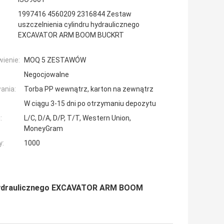
1997416 4560209 2316844 Zestaw
uszczelnienia cylindru hydraulicznego
EXCAVATOR ARM BOOM BUCKRT
ienie:
MOQ 5 ZESTAWÓW
Negocjowalne
ania:
Torba PP wewnątrz, karton na zewnątrz
W ciągu 3-15 dni po otrzymaniu depozytu
:
L/C, D/A, D/P, T/T, Western Union,
MoneyGram
y:
1000
 hydraulicznego EXCAVATOR ARM BOOM