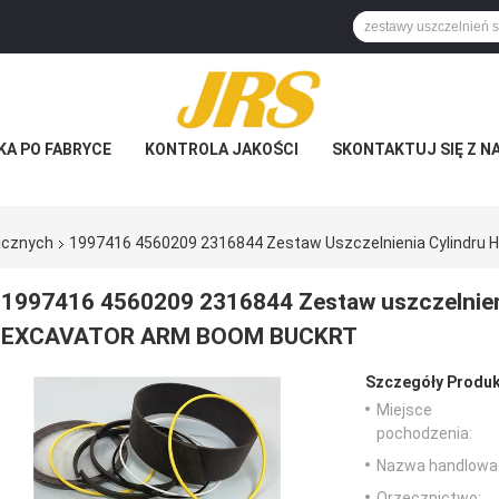
KA PO FABRYCE
KONTROLA JAKOŚCI
SKONTAKTUJ SIĘ Z N
licznych
1997416 4560209 2316844 Zestaw Uszczelnienia Cylindr
1997416 4560209 2316844 Zestaw uszczelnieni
EXCAVATOR ARM BOOM BUCKRT
Szczegóły Produk
Miejsce
pochodzenia:
Nazwa handlowa
Orzecznictwo: