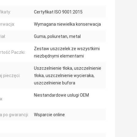
ikaty:
Certyfikat ISO 9001:2015
rwacja:
Wymagana niewielka konserwacja
iał:
Guma, poliuretan, metal
Zestaw uszczelek ze wszystkimi
tość Paczki:
niezbędnymi elementami
Uszczelnienie tłoka, uszczelnienie
j pieczęci:
tłoka, uszczelnienie wycieraka,
uszczelnienie bufora
Niestandardowe usługi OEM
a:
a po gwarancji:
Wsparcie online