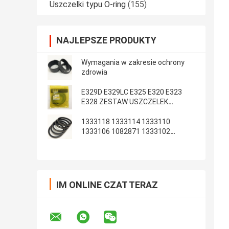
Uszczelki typu O-ring
(155)
NAJLEPSZE PRODUKTY
Wymagania w zakresie ochrony
zdrowia
E329D E329LC E325 E320 E323
E328 ZESTAW USZCZELEK
RAMIENIA WYSIĘGNIKA ARM
1333118 1333114 1333110
1333106 1082871 1333102
1233135 1082869
IM ONLINE CZAT TERAZ