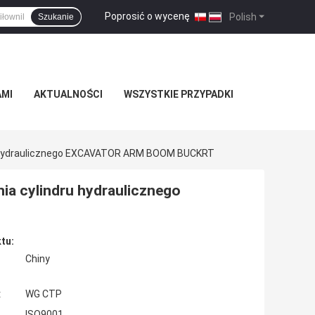
Poprosić o wycenę
|
Polish
Szukanie
AMI
AKTUALNOŚCI
WSZYSTKIE PRZYPADKI
u Hydraulicznego EXCAVATOR ARM BOOM BUCKRT
a cylindru hydraulicznego
tu:
Chiny
:
WG CTP
ISO9001