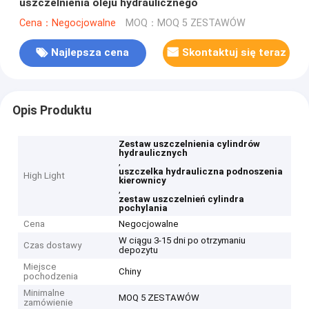
uszczelnienia oleju hydraulicznego
Cena：Negocjowalne
MOQ：MOQ 5 ZESTAWÓW
Najlepsza cena
Skontaktuj się teraz
Opis Produktu
Zestaw uszczelnienia cylindrów
hydraulicznych
,
uszczelka hydrauliczna podnoszenia
High Light
kierownicy
,
zestaw uszczelnień cylindra
pochylania
Cena
Negocjowalne
W ciągu 3-15 dni po otrzymaniu
Czas dostawy
depozytu
Miejsce
Chiny
pochodzenia
Minimalne
MOQ 5 ZESTAWÓW
zamówienie