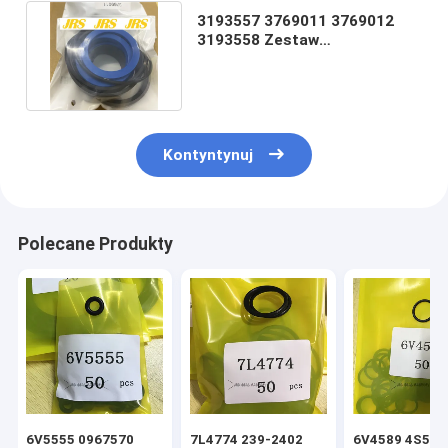
3193557 3769011 3769012
3193558 Zestaw
uszczelnienia oleju
hydraulicznego
Kontyntynuj
Polecane Produkty
6V5555 0967570
7L4774 239-2402
6V4589 4S592