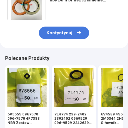
buforowe Hydraulic cylinder seal
Kits żółty
Kontyntynuj
Polecane Produkty
6V5555 0967570
7L4774 239-2402
6V4589 4S592
096-7570 4F7388
2392402 0969529
2M0344 2H39
NBR Zestaw
096-9529 2242639
Siłownik
uszczelek siłownika
224-2639 NBR
hydrauliczny