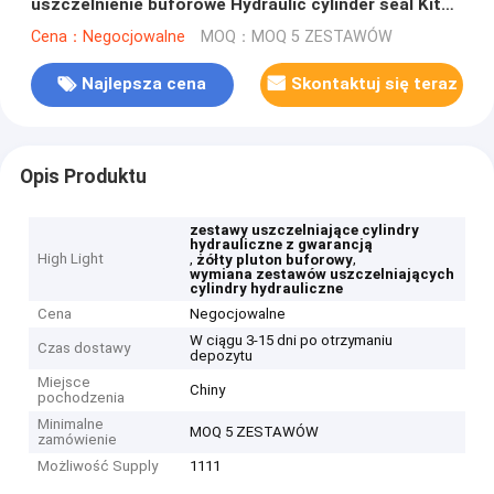
uszczelnienie buforowe Hydraulic cylinder seal Kits
żółty
Cena：Negocjowalne
MOQ：MOQ 5 ZESTAWÓW
Najlepsza cena
Skontaktuj się teraz
Opis Produktu
zestawy uszczelniające cylindry
hydrauliczne z gwarancją
High Light
,
,
żółty pluton buforowy
wymiana zestawów uszczelniających
cylindry hydrauliczne
Cena
Negocjowalne
W ciągu 3-15 dni po otrzymaniu
Czas dostawy
depozytu
Miejsce
Chiny
pochodzenia
Minimalne
MOQ 5 ZESTAWÓW
zamówienie
Możliwość Supply
1111