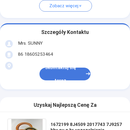
Zobacz więcej
Szczegóły Kontaktu
Mrs. SUNNY
86 18605253464
Skontaktuj się
teraz
Uzyskaj Najlepszą Cenę Za
1672199 8J4509 2017743 7J9257
hby pu n br uszczelnienie