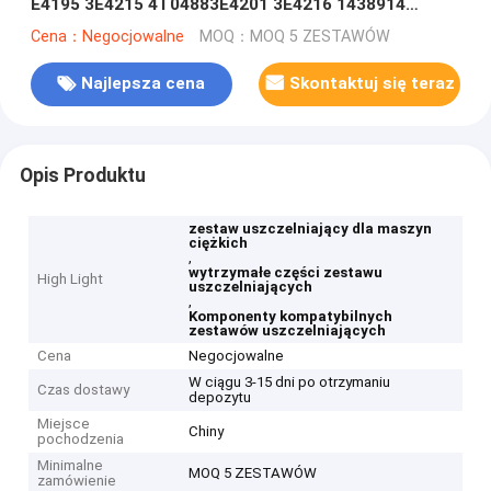
E4195 3E4215 4T04883E4201 3E4216 1438914
4T6898 3E4186 3E4196 9J1318 5U3644
Cena：Negocjowalne
MOQ：MOQ 5 ZESTAWÓW
Najlepsza cena
Skontaktuj się teraz
Opis Produktu
zestaw uszczelniający dla maszyn
ciężkich
,
wytrzymałe części zestawu
High Light
uszczelniających
,
Komponenty kompatybilnych
zestawów uszczelniających
Cena
Negocjowalne
W ciągu 3-15 dni po otrzymaniu
Czas dostawy
depozytu
Miejsce
Chiny
pochodzenia
Minimalne
MOQ 5 ZESTAWÓW
zamówienie