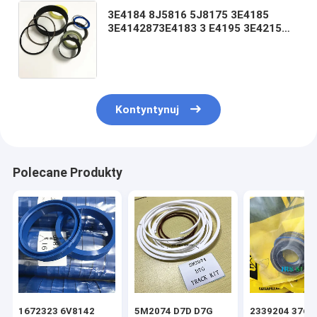
3E4184 8J5816 5J8175 3E4185
3E4142873E4183 3 E4195 3E4215
4T04883E4201 3E4216 1438914
4T6898 3E4186 3E4196 9J1318
5U3644
Kontyntynuj
Polecane Produkty
1672323 6V8142
5M2074 D7D D7G
2339204 3769