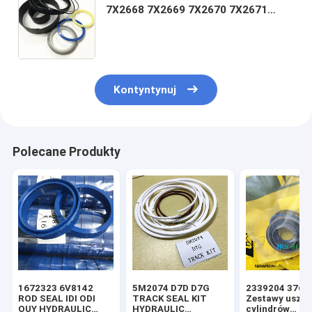
7X2668 7X2669 7X2670 7X2671
7X2672 7X2673 7X2674 7X2675
7X2676 7X2677 7X2678 7X2679
7X2680 7
Kontyntynuj
Polecane Produkty
1672323 6V8142
5M2074 D7D D7G
2339204 3769
ROD SEAL IDI ODI
TRACK SEAL KIT
Zestawy uszcz
OUY HYDRAULIC
HYDRAULIC
cylindrów