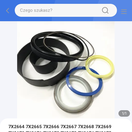
1
/
1
7X2664 7X2665 7X2666 7X2667 7X2668 7X2669